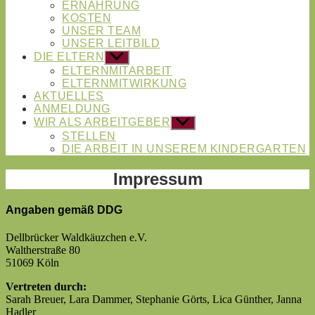
ERNÄHRUNG
KOSTEN
UNSER TEAM
UNSER LEITBILD
DIE ELTERN
Untermenü
anzeigen
ELTERNMITARBEIT
ELTERNMITWIRKUNG
AKTUELLES
ANMELDUNG
WIR ALS ARBEITGEBER
Untermenü
anzeigen
STELLEN
DIE ARBEIT IN UNSEREM KINDERGARTEN
Impressum
Angaben gemäß DDG
Dellbrücker Waldkäuzchen e.V.
Waltherstraße 80
51069 Köln
Vertreten durch:
Sarah Breuer, Lara Dammer, Stephanie Görts, Lica Günther, Janna
Hadler